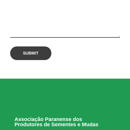
b
a
t
e
à
p
i
Associação Paranense dos
r
Produtores de Sementes e Mudas