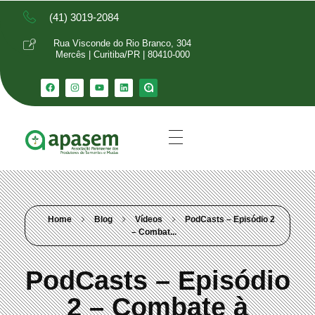
(41) 3019-2084
Rua Visconde do Rio Branco, 304
Mercês | Curitiba/PR | 80410-000
Home
Blog
Vídeos
PodCasts – Episódio 2
– Combat...
PodCasts – Episódio
2 – Combate à