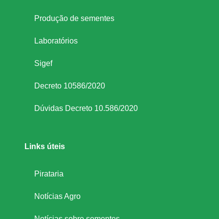
s
Produção de sementes
e
Laboratórios
m
Sigef
Decreto 10586/2020
e
Dúvidas Decreto 10.586/2020
n
t
Links úteis
e
Pirataria
s
Notícias Agro
Notícias sobre sementes