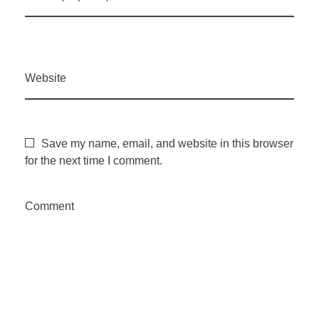
d
i
Website
o
Save my name, email, and website in this browser
2
for the next time I comment.
–
Comment
C
o
m