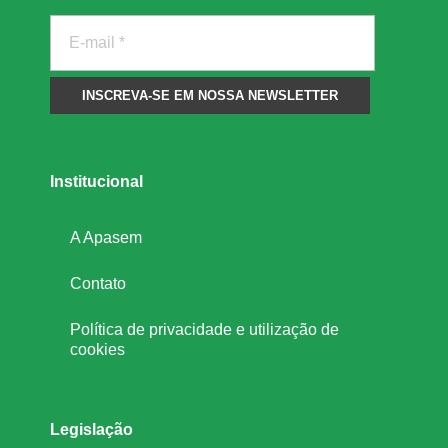
a
t
a
Institucional
r
A Apasem
i
Contato
a
Política de privacidade e utilização de
cookies
d
e
Legislação