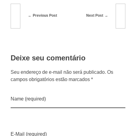
s
t
Previous Post
Next Post
s
–
Deixe seu comentário
E
Seu endereço de e-mail não será publicado. Os
campos obrigatórios estão marcados *
p
i
Name (required)
s
ó
E-Mail (required)