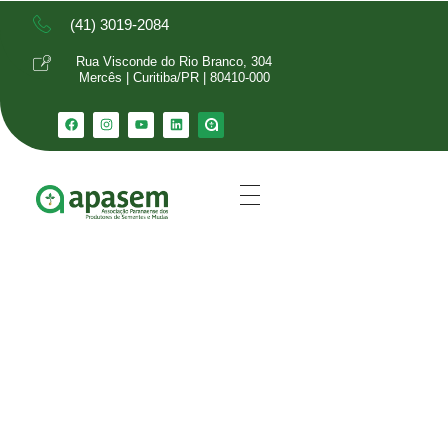
(41) 3019-2084
Rua Visconde do Rio Branco, 304
Mercês | Curitiba/PR | 80410-000