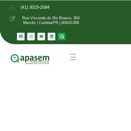
(41) 3019-2084
Rua Visconde do Rio Branco, 304
Mercês | Curitiba/PR | 80410-000