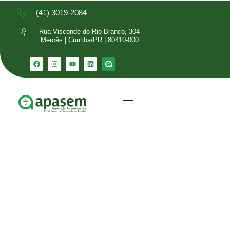
(41) 3019-2084
Rua Visconde do Rio Branco, 304
Mercês | Curitiba/PR | 80410-000